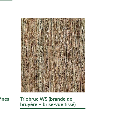
fines
Triobruc WS (brande de
bruyère + brise-vue tissé)