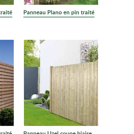
raité
Panneau Plano en pin traité
raité
Panneau Uzel coupe biaise