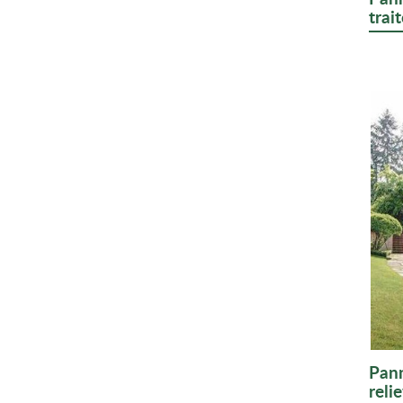
trait
Pann
relie