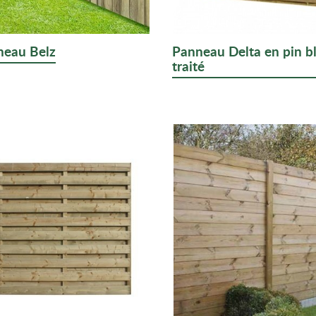
neau Belz
Panneau Delta en pin b
traité