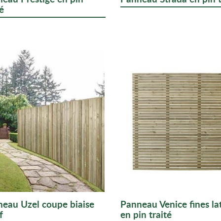
é
eau Uzel coupe biaise
Panneau Venice fines la
f
en pin traité