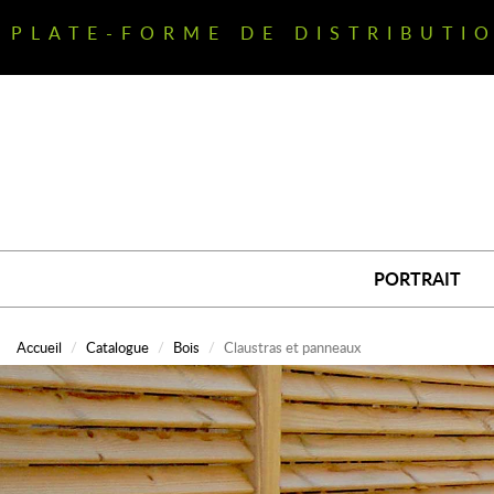
Aller
au
PLATE-FORME DE DISTRIBUTI
contenu
principal
PORTRAIT
Accueil
Catalogue
Bois
Claustras et panneaux