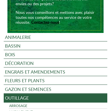
envies ou des projets?
Nous vous conseillons et mettons avec plaisir
toutes nos compétences au service de votre
réussite.
Contactez-nous
!
ANIMALERIE
BASSIN
BOIS
DÉCORATION
ENGRAIS ET AMENDEMENTS
FLEURS ET PLANTS
GAZON ET SEMENCES
OUTILLAGE
ARROSAGE