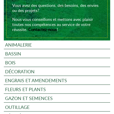
Vous avez des questions, des besoins, des envies
ou des projets?
Nous vous conseillons et mettons avec plaisir
toutes nos compétences au service de votre
réussite.
Contactez-nous
!
ANIMALERIE
BASSIN
BOIS
DÉCORATION
ENGRAIS ET AMENDEMENTS
FLEURS ET PLANTS
GAZON ET SEMENCES
OUTILLAGE