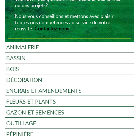
ou des projets?
Nous vous conseillons et mettons avec plaisir
toutes nos compétences au service de votre
réussite.
Contactez-nous
!
ANIMALERIE
BASSIN
BOIS
DÉCORATION
ENGRAIS ET AMENDEMENTS
FLEURS ET PLANTS
GAZON ET SEMENCES
OUTILLAGE
PÉPINIÈRE