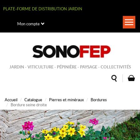
Aller
au
PLATE-FORME DE DISTRIBUTION JARDIN
contenu
principal
Togg
Mon compte
navi
JARDIN - VITICULTURE - PÉPINIÈRE - PAYSAGE - COLLECTIVITÉS
Accueil
Catalogue
Pierres et minéraux
Bordures
Bordure seine droite