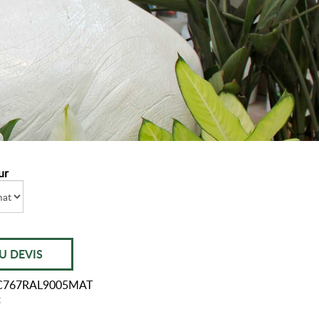
ur
U DEVIS
C767RAL9005MAT
t