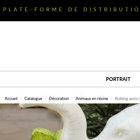
Aller
au
PLATE-FORME DE DISTRIBUTI
contenu
principal
PORTRAIT
Accueil
Catalogue
Décoration
Animaux en résine
Bulldog assis 