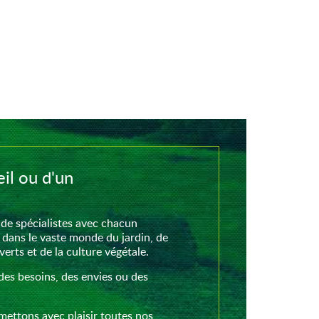
il ou d'un
de spécialistes avec chacun
 dans le vaste monde du jardin, de
rts et de la culture végétale.
des besoins, des envies ou des
mettons avec plaisir toutes nos