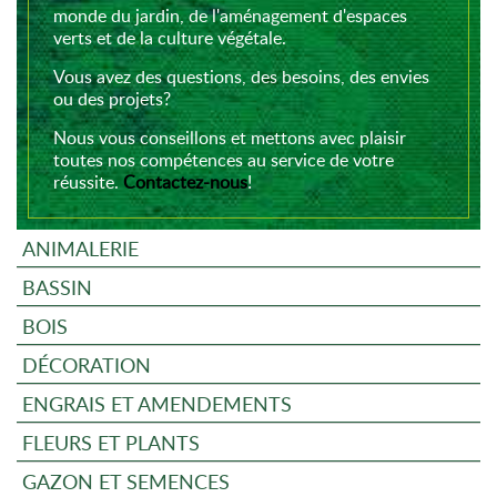
monde du jardin, de l'aménagement d'espaces
verts et de la culture végétale.
Vous avez des questions, des besoins, des envies
ou des projets?
Nous vous conseillons et mettons avec plaisir
toutes nos compétences au service de votre
réussite.
Contactez-nous
!
ANIMALERIE
BASSIN
BOIS
DÉCORATION
ENGRAIS ET AMENDEMENTS
FLEURS ET PLANTS
GAZON ET SEMENCES