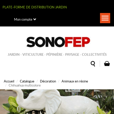
Aller
au
PLATE-FORME DE DISTRIBUTION JARDIN
contenu
principal
Togg
Mon compte
navi
JARDIN - VITICULTURE - PÉPINIÈRE - PAYSAGE - COLLECTIVITÉS
Accueil
Catalogue
Décoration
Animaux en résine
Chihuahua multicolore