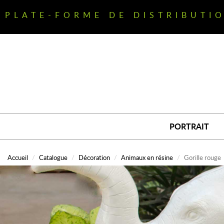
Aller
au
PLATE-FORME DE DISTRIBUTI
contenu
principal
PORTRAIT
Accueil
Catalogue
Décoration
Animaux en résine
Gorille rouge