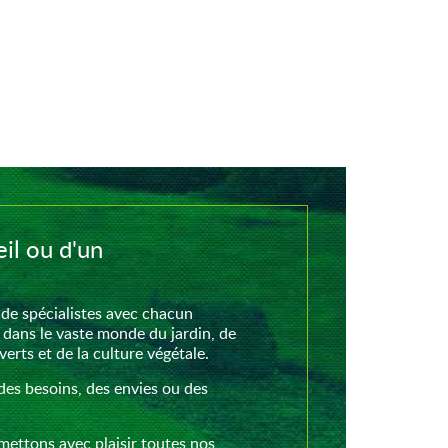
il ou d'un
de spécialistes avec chacun
 dans le vaste monde du jardin, de
rts et de la culture végétale.
des besoins, des envies ou des
mettons avec plaisir toutes nos