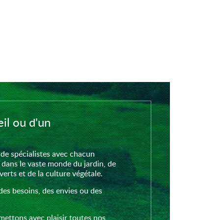
il ou d'un
de spécialistes avec chacun
 dans le vaste monde du jardin, de
rts et de la culture végétale.
des besoins, des envies ou des
mettons avec plaisir toutes nos