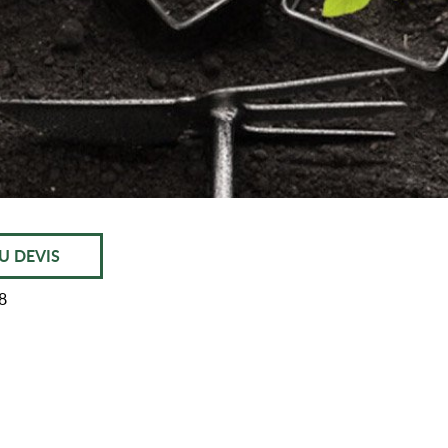
U DEVIS
8