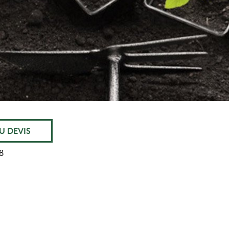
U DEVIS
8