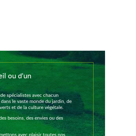
il ou d'un
de spécialistes avec chacun
 dans le vaste monde du jardin, de
rts et de la culture végétale.
des besoins, des envies ou des
mettons avec plaisir toutes nos