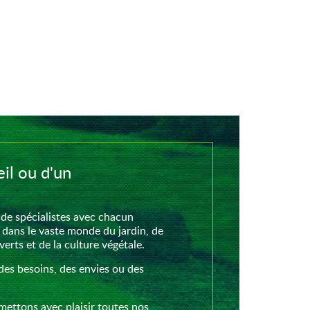
il ou d'un
de spécialistes avec chacun
 dans le vaste monde du jardin, de
rts et de la culture végétale.
des besoins, des envies ou des
mettons avec plaisir toutes nos