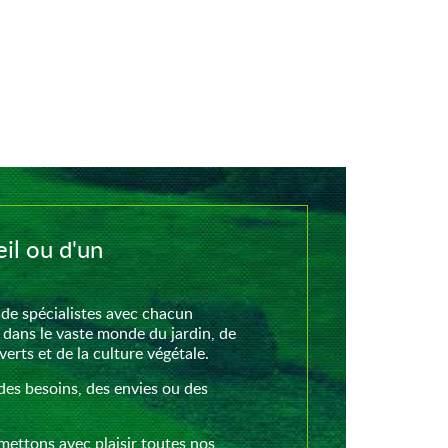
il ou d'un
de spécialistes avec chacun
 dans le vaste monde du jardin, de
rts et de la culture végétale.
des besoins, des envies ou des
mettons avec plaisir toutes nos