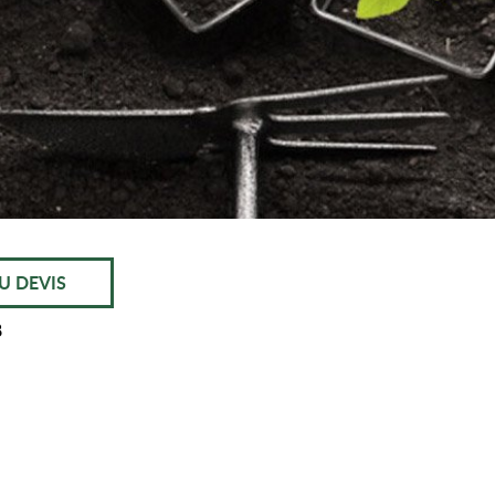
U DEVIS
8