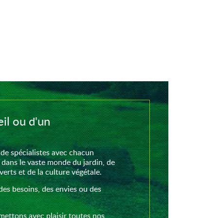
il ou d'un
de spécialistes avec chacun
 dans le vaste monde du jardin, de
rts et de la culture végétale.
des besoins, des envies ou des
mettons avec plaisir toutes nos