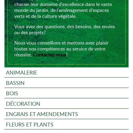
chacun leur domaine d'excellence dans le vaste
monde du jardin, de l'aménagement d'espaces
verts et de la culture végétale.
Vous avez des questions, des besoins, des envies
ou des projets?
Nous vous conseillons et mettons avec plaisir
toutes nos compétences au service de votre
réussite.
Contactez-nous
!
ANIMALERIE
BASSIN
BOIS
DÉCORATION
ENGRAIS ET AMENDEMENTS
FLEURS ET PLANTS