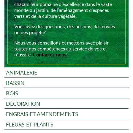
chacun leur domaine d'excellence dans le vaste
monde du jardin, de l'aménagement d'espaces
verts et de la culture végétale.
Vous avez des questions, des besoins, des envies
ou des projets?
Nous vous conseillons et mettons avec plaisir
toutes nos compétences au service de votre
réussite.
Contactez-nous
!
ANIMALERIE
BASSIN
BOIS
DÉCORATION
ENGRAIS ET AMENDEMENTS
FLEURS ET PLANTS