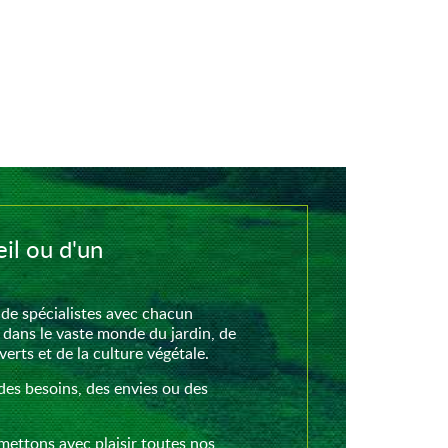
il ou d'un
de spécialistes avec chacun
 dans le vaste monde du jardin, de
rts et de la culture végétale.
des besoins, des envies ou des
mettons avec plaisir toutes nos