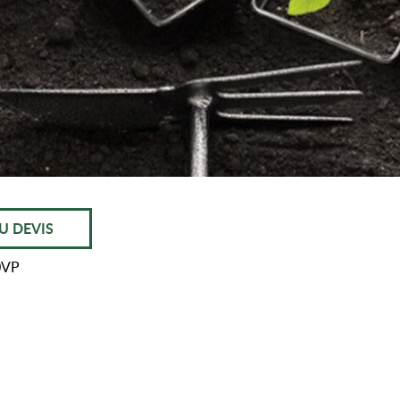
U DEVIS
0VP