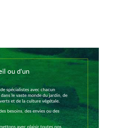
il ou d'un
de spécialistes avec chacun
 dans le vaste monde du jardin, de
rts et de la culture végétale.
des besoins, des envies ou des
mettons avec plaisir toutes nos