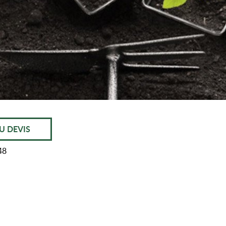
U DEVIS
48