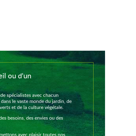
il ou d'un
de spécialistes avec chacun
 dans le vaste monde du jardin, de
rts et de la culture végétale.
des besoins, des envies ou des
mettons avec plaisir toutes nos