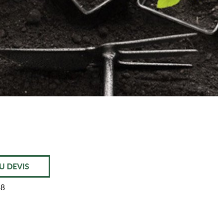
U DEVIS
58