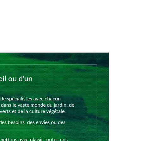
il ou d'un
de spécialistes avec chacun
 dans le vaste monde du jardin, de
rts et de la culture végétale.
des besoins, des envies ou des
mettons avec plaisir toutes nos