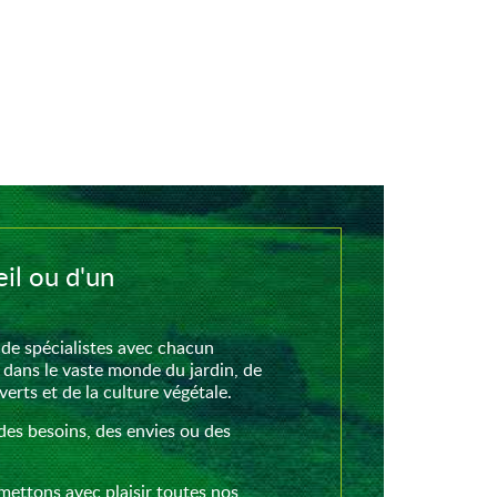
il ou d'un
de spécialistes avec chacun
 dans le vaste monde du jardin, de
rts et de la culture végétale.
des besoins, des envies ou des
mettons avec plaisir toutes nos