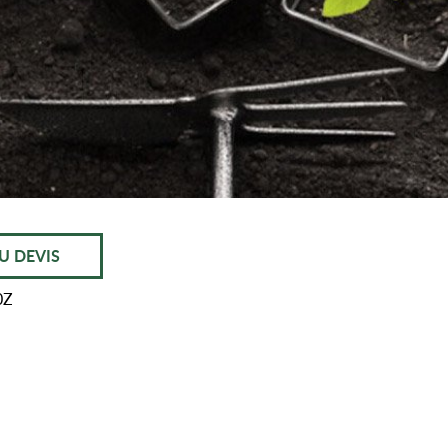
U DEVIS
0Z