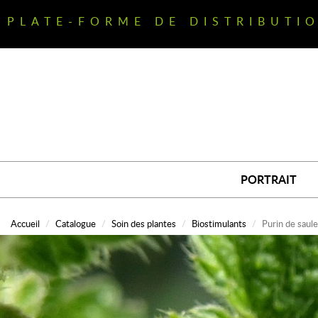
Aller
au
PLATE-FORME DE DISTRIBUTI
contenu
principal
PORTRAIT
Accueil
Catalogue
Soin des plantes
Biostimulants
Purin de saul