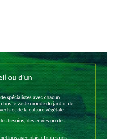
il ou d'un
de spécialistes avec chacun
 dans le vaste monde du jardin, de
rts et de la culture végétale.
des besoins, des envies ou des
mettons avec plaisir toutes nos