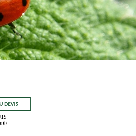
U DEVIS
U15
 (l)