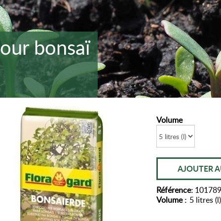
pour bonsaï
Volume
AJOUTER A
Référence:
10178
Volume :
5 litres (l)