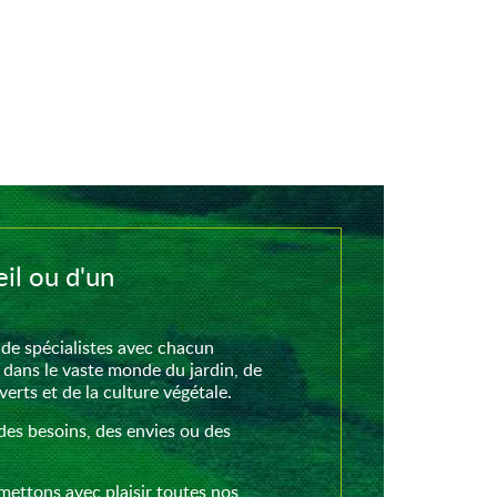
il ou d'un
de spécialistes avec chacun
 dans le vaste monde du jardin, de
rts et de la culture végétale.
des besoins, des envies ou des
mettons avec plaisir toutes nos